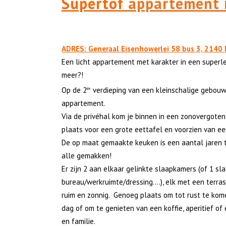
Supertof
appartement
ADRES: Generaal Eisenhowerlei 58 bus 3, 2140
Een licht appartement met karakter in een superl
meer?!
Op de 2
verdieping van een kleinschalige gebouw v
de
appartement.
Via de privéhal kom je binnen in een zonovergote
plaats voor een grote eettafel en voorzien van ee
De op maat gemaakte keuken is een aantal jaren 
alle gemakken!
Er zijn 2 aan elkaar gelinkte slaapkamers (of 1 s
bureau/werkruimte/dressing….), elk met een terras
ruim en zonnig. Genoeg plaats om tot rust te kom
dag of om te genieten van een koffie, aperitief of
en familie.