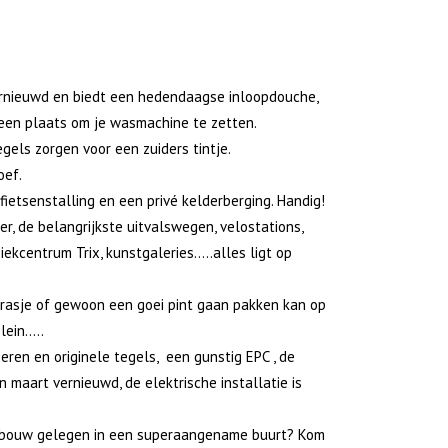
rnieuwd en biedt een hedendaagse inloopdouche,
een plaats om je wasmachine te zetten.
els zorgen voor een zuiders tintje.
oef.
fietsenstalling en een privé kelderberging. Handig!
er, de belangrijkste uitvalswegen, velostations,
ekcentrum Trix, kunstgaleries…..alles ligt op
rrasje of gewoon een goei pint gaan pakken kan op
lein…..
eren en originele tegels, een gunstig EPC , de
 maart vernieuwd, de elektrische installatie is
 gebouw gelegen in een superaangename buurt? Kom