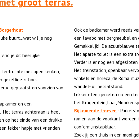
 met
groot terras
.
 Borgerhout
Ook de badkamer werd reeds ve
euke buurt…wat wil je nog
een lavabo met bergmeubel en 
Gemakkelijk! De azuurblauwe teg
Het aparte toilet is een extra tr
ind je dit heerlijke
Verder is er nog een afgesloten 
Het treinstation, openbaar vervo
n leefruimte met open keuken,
winkels en horeca, de Roma, muzi
n gezellige zithoek.
wandel- of fietsafstand.
terug geplaatst en voorzien van
Lekker eten, genieten op een te
het Krugerplein, Laar, Moorkensp
laapkamer en een
Bijkomende troeven
:
Parketvlo
. Het terras achteraan is heel
ramen aan de voorkant worden in
en op het einde van een drukke
conform, instapklaar.
 een lekker hapje met vrienden
Zoek jij een thuis in een mooi