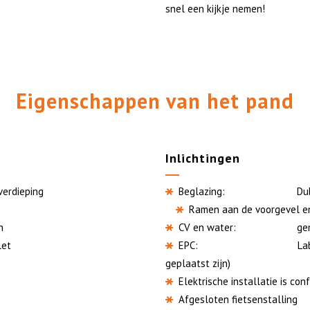
snel een kijkje nemen!
Eigenschappen van
het pand
Inlichtingen
dieping
Beglazing: Dubbele h
Ramen aan de voorgevel en
n
CV en water: gemeen
let
EPC: Label C – 231 
geplaatst zijn)
Elektrische installatie is con
Afgesloten fietsenstalling