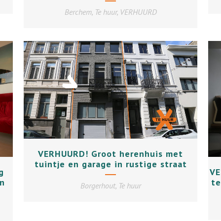
Berchem, Te huur, VERHUURD
+
VERHUURD! Groot herenhuis met
tuintje en garage in rustige straat
g
VE
n
te
Borgerhout, Te huur