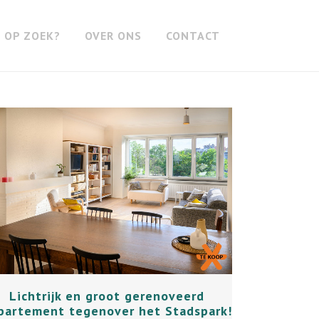
OP ZOEK?
OVER ONS
CONTACT
+
Lichtrijk en groot gerenoveerd
partement tegenover het Stadspark!