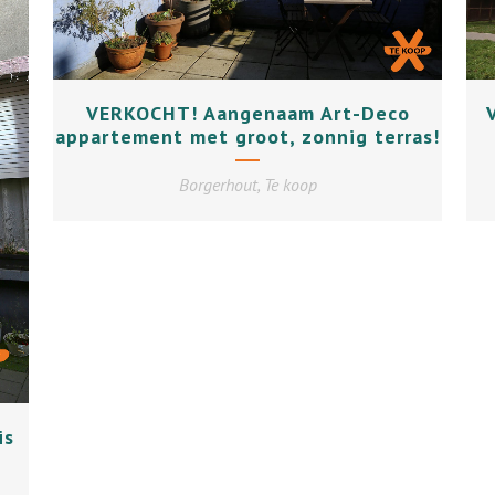
+
VERKOCHT! Aangenaam Art-Deco
appartement met groot, zonnig terras!
Borgerhout, Te koop
is
e