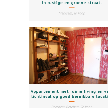
in rustige en groene straat.
Merksem, Te koop
+
Appartement met ruime living en v
lichtinval op goed bereikbare locat
Berchem, Berchem, Te koop