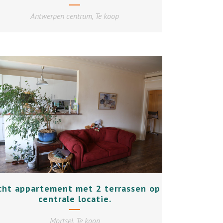
Antwerpen centrum, Te koop
+
cht appartement met 2 terrassen op
centrale locatie.
Mortsel, Te koop