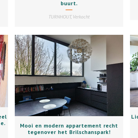
buurt.
TURNHOUT, Verkocht
+
eel
Li
ie.
Mooi en modern appartement recht
tegenover het Brilschanspark!