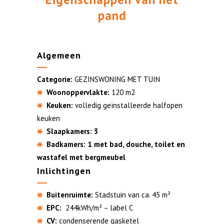
pand
Algemeen
Categorie:
GEZINSWONING MET TUIN
Woonoppervlakte:
120 m2
Keuken:
volledig geïnstalleerde halfopen
keuken
Slaapkamers: 3
Badkamers: 1 met bad, douche, toilet en
wastafel met bergmeubel
Inlichtingen
Buitenruimte:
Stadstuin van ca. 45 m²
EPC:
244kWh/m² – label C
CV:
condenserende gasketel