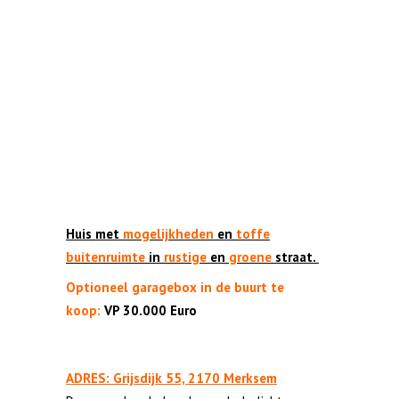
Huis met
mogelijkheden
en
toffe
buitenruimte
in
rustige
en
groene
straat.
Optioneel garagebox in de buurt te
koop:
VP 30.000 Euro
ADRES: Grijsdijk 55, 2170 Merksem