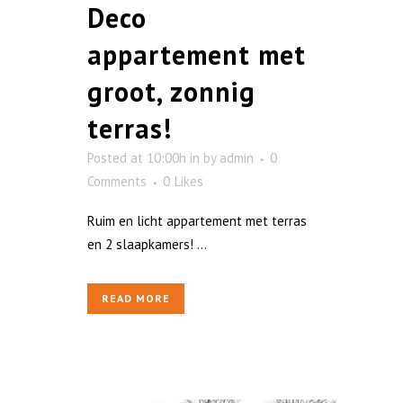
Deco
appartement met
groot, zonnig
terras!
Posted at 10:00h
in
by
admin
0
Comments
0
Likes
Ruim en licht appartement met terras
en 2 slaapkamers! ...
READ MORE