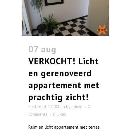
07 aug
VERKOCHT! Licht
en gerenoveerd
appartement met
prachtig zicht!
Posted at 12:00h
in
by
admin
0
Comments
0
Likes
Ruim en licht appartement met terras