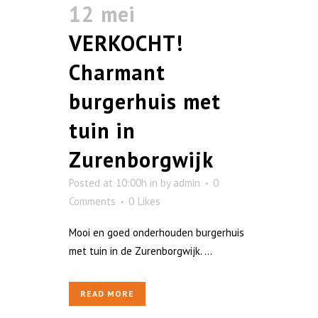
12 mei
VERKOCHT!
Charmant
burgerhuis met
tuin in
Zurenborgwijk
Posted at 10:00h
in
by
admin
0
Comments
0
Likes
Mooi en goed onderhouden burgerhuis
met tuin in de Zurenborgwijk. ...
READ MORE