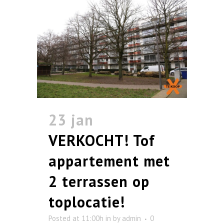
23 jan
VERKOCHT! Tof
appartement met
2 terrassen op
toplocatie!
Posted at 11:00h
in
by
admin
0