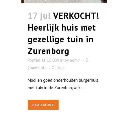
17 jul
VERKOCHT!
Heerlijk huis met
gezellige tuin in
Zurenborg
Posted at 10:00h
in
by
admin
0
Comments
0
Likes
Mooi en goed onderhouden burgerhuis
met tuin in de Zurenborgwijk. ...
READ MORE