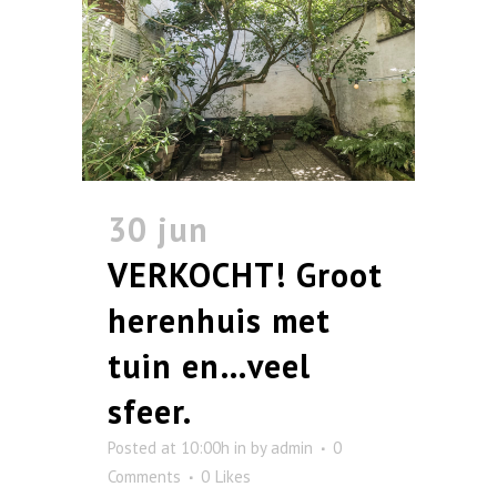
30 jun
VERKOCHT! Groot
herenhuis met
tuin en…veel
sfeer.
Posted at 10:00h
in
by
admin
0
Comments
0
Likes