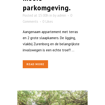
parkomgeving.
Posted at 15:00h
in
by
admin
0
Comments
0
Likes
Aangenaam appartement met terras
en 2 grote slaapkamers. De ligging,
vlakbij Zurenborg en de belangrijkste
invalswegen is een echte troef! ...
READ MORE