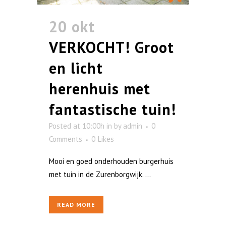
20 okt
VERKOCHT! Groot
en licht
herenhuis met
fantastische tuin!
Posted at 10:00h
in
by
admin
0
Comments
0
Likes
Mooi en goed onderhouden burgerhuis
met tuin in de Zurenborgwijk. ...
READ MORE